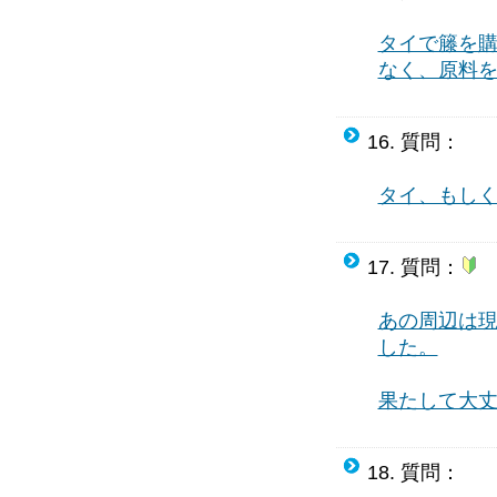
タイで籐を購
なく、原料
16. 質問：
タイ、もし
17. 質問：
あの周辺は
した。
果たして大
18. 質問：