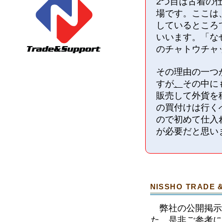
2
つ目は古着の
場です
。ここは
しているところ
いいます
。「な
のチャトウチャ
その理由の一つ
すが
、
その中に
販売して外貨を
の買付けは行く
ので
初めて仕入
が必要だと思い
NISSHO TRADE &
弊社の公開掲示
た。是非ご参考に