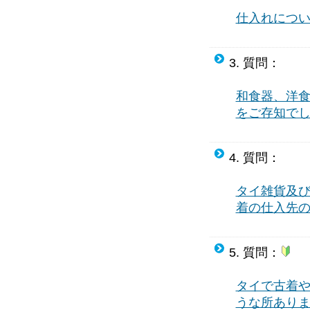
仕入れについて
3. 質問：
和食器、洋
をご存知で
4. 質問：
タイ雑貨及び
着の仕入先
5. 質問：
タイで古着
うな所あり