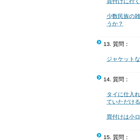
買付けに行
少数民族の
うか？
13. 質問：
ジャケット
14. 質問：
タイに仕入
ていただけ
買付けは小
15. 質問：