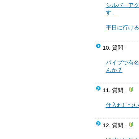
シルバーア
す。
平日に行け
10. 質問：
パイプで有
んか？
11. 質問：
仕入れにつ
12. 質問：