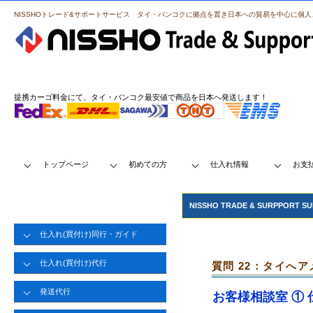
NISSHOトレード&サポートサービス タイ・バンコクに拠点を置き日本への貿易を中心に個
提携カーゴ料金にて、タイ・バンコク最安値で商品を日本へ発送します！
トップページ
初めての方
仕入れ情報
お支
NISSHO TRADE & SURPPO
仕入れ(買付け)同行・ガイド
仕入れ(買付け)代行
質問 22：タイへア
発送代行
お客様相談室 ① 仕