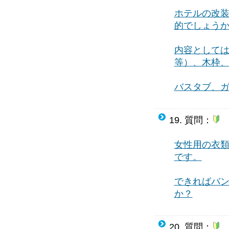
ホテルの改
的でしょう
内容として
等）、木枠
バスタブ、
19. 質問：
女性用の衣
です。
できればバ
か？
20. 質問：