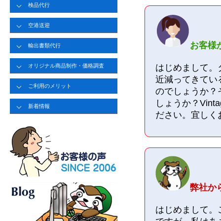
検品代行
空港送迎
お客様
輸出書類代行
はじめまして。
オリジナル商品制作・価格調査
近減ってきてい
ご利用のメリット
のでしょうか？
しょうか？
Vint
新着情報
ださい。宜しく
弊社から
はじめまして
。