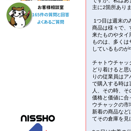
ですが、私はあ
主に
2
箇所あり
1つ目は週末の
商品は様々で、
来たものや
タイ
ものは、多くは
しているものが
チャトウチャッ
どり着けると思
りの従業員はア
で購入する時は
人、その時、そ
価格と価値に合
ウチャックの市
新着の商品など
てその倉庫を見