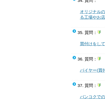
34. 質問：
オリジナルの
る工場やお
35. 質問：
買付けをし
36. 質問：
バイヤー(買
37. 質問：
バンコクでの